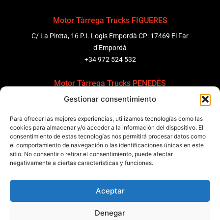
Motor Tàrrega Trucks FIGUERES
C/ La Pireta, 16 P.I. Logis Empordà CP: 17469 El Far
d’Empordà
+34 972 524 532
Motor Tàrrega Trucks PENEDÈS
Gestionar consentimiento
C/ Ponent 8, Pol. Ind. Sant Pere Molanta, CP: 08799
Olèrdola
Para ofrecer las mejores experiencias, utilizamos tecnologías como las
+34 931 69 11 91
cookies para almacenar y/o acceder a la información del dispositivo. El
consentimiento de estas tecnologías nos permitirá procesar datos como
Motor Tàrrega Trucks BARCELONA
el comportamiento de navegación o las identificaciones únicas en este
sitio. No consentir o retirar el consentimiento, puede afectar
Zona Franca, Carrer E, s/n 08040 Barcelona, España
negativamente a ciertas características y funciones.
+34 932 63 43 51
Aceptar
Contactar
Denegar