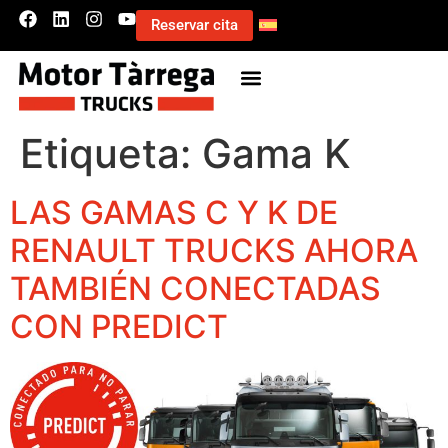
Reservar cita
Etiqueta:
Gama K
LAS GAMAS C Y K DE
RENAULT TRUCKS AHORA
TAMBIÉN CONECTADAS
CON PREDICT