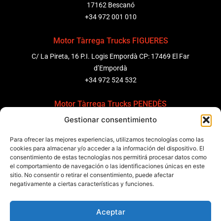
17162 Bescanó
+34 972 001 010
Motor Tàrrega Trucks FIGUERES
C/ La Pireta, 16 P.I. Logis Empordà CP: 17469 El Far
d’Empordà
+34 972 524 532
Motor Tàrrega Trucks PENEDÈS
Gestionar consentimiento
C/ Ponent 8, Pol. Ind. Sant Pere Molanta, CP: 08799
Olèrdola
Para ofrecer las mejores experiencias, utilizamos tecnologías como las
+34 931 69 11 91
cookies para almacenar y/o acceder a la información del dispositivo. El
consentimiento de estas tecnologías nos permitirá procesar datos como
el comportamiento de navegación o las identificaciones únicas en este
Motor Tàrrega Trucks BARCELONA
sitio. No consentir o retirar el consentimiento, puede afectar
Zona Franca, Carrer E, s/n 08040 Barcelona, España
negativamente a ciertas características y funciones.
+34 932 63 43 51
Aceptar