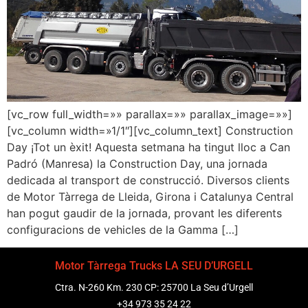
[vc_row full_width=»» parallax=»» parallax_image=»»]
[vc_column width=»1/1″][vc_column_text] Construction
Day ¡Tot un èxit! Aquesta setmana ha tingut lloc a Can
Padró (Manresa) la Construction Day, una jornada
dedicada al transport de construcció. Diversos clients
de Motor Tàrrega de Lleida, Girona i Catalunya Central
han pogut gaudir de la jornada, provant les diferents
configuracions de vehicles de la Gamma […]
Motor Tàrrega Trucks LA SEU D’URGELL
Ctra. N-260 Km. 230 CP: 25700 La Seu d’Urgell
+34 973 35 24 22