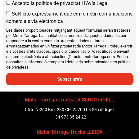
Accepto la política de privacitat i l'Avís Legal
Sol·licito expressament que em remetin comunicacions
comercials via electrònica
Les dades proporcionades mitjançant aquest formulari seran tractades
per Motor Tàrrega. La finalitat de la recollida d'aquestes dades és per
respondre a la vostra consulta. Aquestes dades estaran
emmagatzemades en un fitxer propietat de Motor Tàrrega. Podeu exercir
els vostres drets d'accés, oposició, cancel·lació i/o rectificació enviant
un correu electrònic a atencioclient@trucks.motortarrega.com. Podeu
consultar la informació completa i detallada sobre privadesa en política
de privadesa
Subscriure's
Motor Tàrrega Trucks LA SEU D’URGELL
Ctra. N-260 Km. 230 CP: 25700 La Seu d’Urgell
+34 973 35 24 22
Motor Tàrrega Trucks LLEIDA