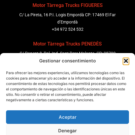
Motor Tàrrega Trucks FIGUERES
C/ La Pireta, 16 P.I. Logis Empordà CP: 17469 El Far
d’Empordà
+34 972 524 532
Motor Tàrrega Trucks PENEDÈS
C/ Ponent 8, Pol. Ind. Sant Pere Molanta, CP: 08799
Gestionar consentimiento
Olèrdola
+34 931 69 11 91
Para ofrecer las mejores experiencias, utilizamos tecnologías como las
cookies para almacenar y/o acceder a la información del dispositivo. El
Motor Tàrrega Trucks BARCELONA
consentimiento de estas tecnologías nos permitirá procesar datos como
el comportamiento de navegación o las identificaciones únicas en este
Zona Franca, Carrer E, s/n 08040 Barcelona, España
sitio. No consentir o retirar el consentimiento, puede afectar
+34 932 63 43 51
negativamente a ciertas características y funciones.
Aceptar
Contactar
Denegar
Política de qualitat
Certificacions
Política de privadesa