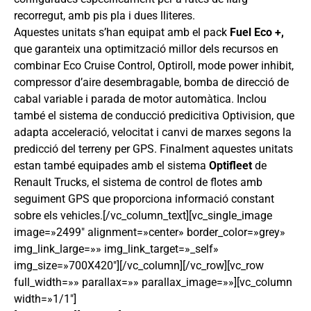
recorregut, amb pis pla i dues lliteres.
Aquestes unitats s’han equipat amb el pack
Fuel Eco +,
que garanteix una optimització millor dels recursos en
combinar Eco Cruise Control, Optiroll, mode power inhibit,
compressor d’aire desembragable, bomba de direcció de
cabal variable i parada de motor automàtica. Inclou
també el sistema de conducció predicitiva Optivision, que
adapta acceleració, velocitat i canvi de marxes segons la
predicció del terreny per GPS. Finalment aquestes unitats
estan també equipades amb el sistema
Optifleet
de
Renault Trucks, el sistema de control de flotes amb
seguiment GPS que proporciona informació constant
sobre els vehicles.[/vc_column_text][vc_single_image
image=»2499″ alignment=»center» border_color=»grey»
img_link_large=»» img_link_target=»_self»
img_size=»700X420″][/vc_column][/vc_row][vc_row
full_width=»» parallax=»» parallax_image=»»][vc_column
width=»1/1″]