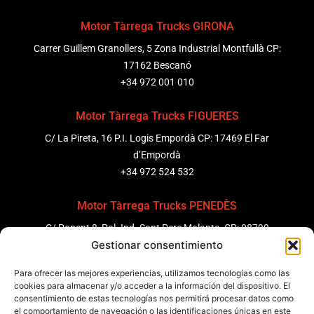
Motor Tàrrega Trucks GIRONA
Carrer Guillem Granollers, 5 Zona Industrial Montfullà CP:
17162 Bescanó
+34 972 001 010
Motor Tàrrega Trucks FIGUERES
C/ La Pireta, 16 P.I. Logis Empordà CP: 17469 El Far
d’Empordà
+34 972 524 532
Motor Tàrrega Trucks PENEDÈS
C/ Ponent 8, Pol. Ind. Sant Pere Molanta, CP: 08799
Gestionar consentimiento
Olèrdola
+34 931 69 11 91
Para ofrecer las mejores experiencias, utilizamos tecnologías como las
cookies para almacenar y/o acceder a la información del dispositivo. El
Motor Tàrrega Trucks BARCELONA
consentimiento de estas tecnologías nos permitirá procesar datos como
el comportamiento de navegación o las identificaciones únicas en este