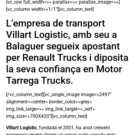
[vc_row full_width=»» parallax=»» parallax_image=»»]
[vc_column width=»1/1″][vc_column_text]
L’empresa de transport
Villart Logistic, amb seu a
Balaguer segueix apostant
per Renault Trucks i diposita
la seva confiança en Motor
Tarrega Trucks.
[/vc_column_text][vc_single_image image=»2497″
alignment=»center» border_color=»grey»
img_link_large=»» img_link_target=»_self»
img_size=»700X420″][vc_column_text]
Villart Logistic
, fundada el 2001, ha anat creixent
progressivament oferint un servei cada vegada més