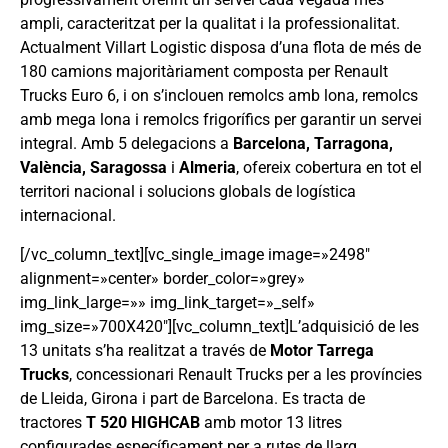
ampli, caracteritzat per la qualitat i la professionalitat.
Actualment Villart Logistic disposa d’una flota de més de
180 camions majoritàriament composta per Renault
Trucks Euro 6, i on s’inclouen remolcs amb lona, remolcs
amb mega lona i remolcs frigorífics per garantir un servei
integral. Amb 5 delegacions a
Barcelona, Tarragona,
València, Saragossa
i
Almeria
, ofereix cobertura en tot el
territori nacional i solucions globals de logística
internacional.
[/vc_column_text][vc_single_image image=»2498″
alignment=»center» border_color=»grey»
img_link_large=»» img_link_target=»_self»
img_size=»700X420″][vc_column_text]L’adquisició de les
13 unitats s’ha realitzat a través de
Motor Tarrega
Trucks
, concessionari Renault Trucks per a les províncies
de Lleida, Girona i part de Barcelona. Es tracta de
tractores
T 520 HIGHCAB
amb motor 13 litres
configurades específicament per a rutes de llarg