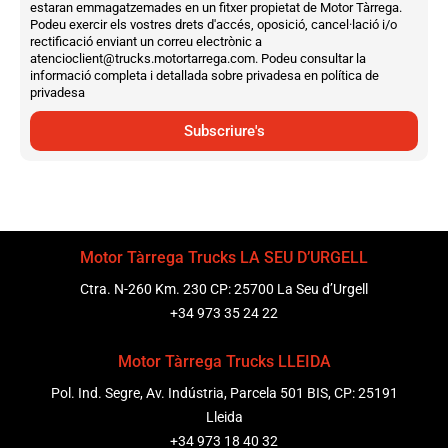
estaran emmagatzemades en un fitxer propietat de Motor Tàrrega.
Podeu exercir els vostres drets d'accés, oposició, cancel·lació i/o
rectificació enviant un correu electrònic a
atencioclient@trucks.motortarrega.com. Podeu consultar la
informació completa i detallada sobre privadesa en política de
privadesa
Subscriure's
Motor Tàrrega Trucks LA SEU D’URGELL
Ctra. N-260 Km. 230 CP: 25700 La Seu d’Urgell
+34 973 35 24 22
Motor Tàrrega Trucks LLEIDA
Pol. Ind. Segre, Av. Indústria, Parcela 501 BIS, CP: 25191
Lleida
+34 973 18 40 32