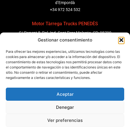
d’Empordà
+34 972 524 532
Motor Tàrrega Trucks PENEDÈS
C/ Ponent 8, Pol. Ind. Sant Pere Molanta, CP: 08799
Gestionar consentimiento
Olèrdola
+34 931 69 11 91
Para ofrecer las mejores experiencias, utilizamos tecnologías como las
cookies para almacenar y/o acceder a la información del dispositivo. El
Motor Tàrrega Trucks BARCELONA
consentimiento de estas tecnologías nos permitirá procesar datos como
el comportamiento de navegación o las identificaciones únicas en este
Zona Franca, Carrer E, s/n 08040 Barcelona, España
sitio. No consentir o retirar el consentimiento, puede afectar
+34 932 63 43 51
negativamente a ciertas características y funciones.
Aceptar
Contactar
Denegar
Política de qualitat
Certificacions
Política de privadesa
Política de cookies
Avís legal
Condicions generals
Ver preferencias
Canal de denúncies