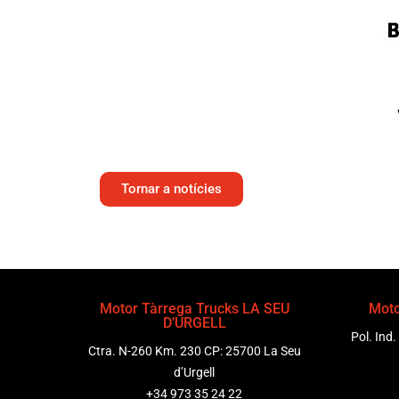
Tornar a notícies
Motor Tàrrega Trucks LA SEU
Moto
D’URGELL
Pol. Ind.
Ctra. N-260 Km. 230 CP: 25700 La Seu
d’Urgell
+34 973 35 24 22