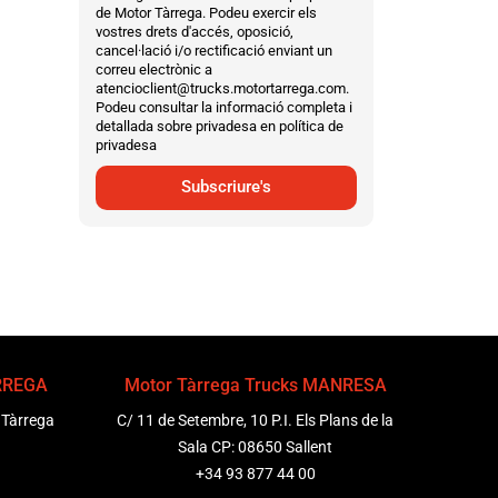
de Motor Tàrrega. Podeu exercir els
vostres drets d'accés, oposició,
cancel·lació i/o rectificació enviant un
correu electrònic a
atencioclient@trucks.motortarrega.com.
Podeu consultar la informació completa i
detallada sobre privadesa en política de
privadesa
Subscriure's
ÀRREGA
Motor Tàrrega Trucks MANRESA
 Tàrrega
C/ 11 de Setembre, 10 P.I. Els Plans de la
Sala CP: 08650 Sallent
+34 93 877 44 00