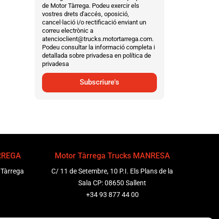
de Motor Tàrrega. Podeu exercir els
vostres drets d'accés, oposició,
cancel·lació i/o rectificació enviant un
correu electrònic a
atencioclient@trucks.motortarrega.com.
Podeu consultar la informació completa i
detallada sobre privadesa en política de
privadesa
Subscriure's
ÀRREGA
Motor Tàrrega Trucks MANRESA
 Tàrrega
C/ 11 de Setembre, 10 P.I. Els Plans de la
Sala CP: 08650 Sallent
+34 93 877 44 00