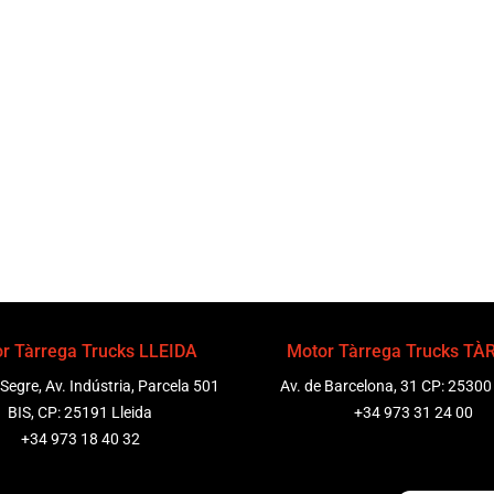
r Tàrrega Trucks LLEIDA
Motor Tàrrega Trucks T
 Segre, Av. Indústria, Parcela 501
Av. de Barcelona, 31 CP: 25300
BIS, CP: 25191 Lleida
+34 973 31 24 00
+34 973 18 40 32