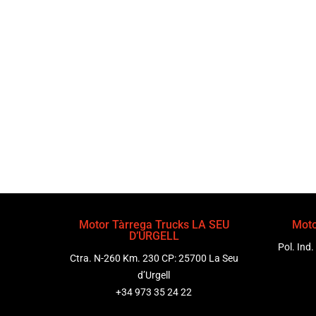
Motor Tàrrega Trucks LA SEU
Moto
D’URGELL
Pol. Ind.
Ctra. N-260 Km. 230 CP: 25700 La Seu
d’Urgell
+34 973 35 24 22