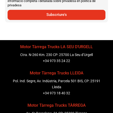
informació completa i detallada sobre privadesa en política de
privadesa
Subscriure's
Motor Tàrrega Trucks LA SEU D’URGELL
Ctra. N-260 Km. 230 CP: 25700 La Seu d’Urgell
+34 973 35 24 22
Motor Tàrrega Trucks LLEIDA
Pol. Ind. Segre, Av. Indústria, Parcela 501 BIS, CP: 25191
Lleida
+34 973 18 40 32
Motor Tàrrega Trucks TÀRREGA